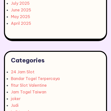
July 2025
June 2025
May 2025
April 2025
Categories
24 Jam Slot
Bandar Togel Terpercaya
fitur Slot Valentine
Jam Togel Taiwan
joker
Judi