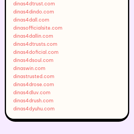
dinas4dtrust.com
dinas4dindo.com
dinas4dall.com
dinasofficialsite.com
dinas4dallin.com
dinas4dtrusts.com
dinas4doficial.com
dinas4dsoul.com
dinaswin.com
dinastrusted.com
dinas4drose.com
dinas4dluv.com
dinas4drush.com
dinas4dyuhu.com