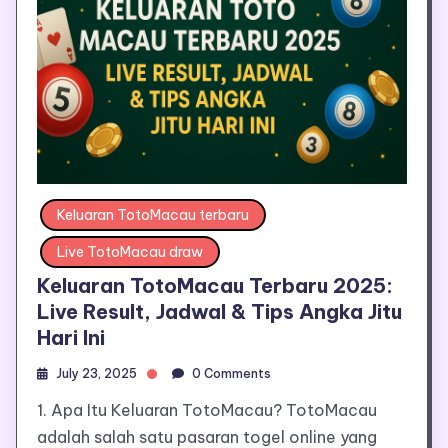
Keluaran TotoMacau terbaru
Live TotoMacau draw
Keluaran TotoMacau Terbaru 2025:
Live Result, Jadwal & Tips Angka Jitu
Hari Ini
July 23, 2025
0 Comments
1. Apa Itu Keluaran TotoMacau? TotoMacau
adalah salah satu pasaran togel online yang