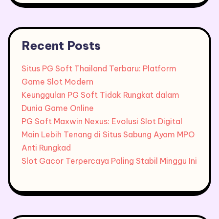
Recent Posts
Situs PG Soft Thailand Terbaru: Platform
Game Slot Modern
Keunggulan PG Soft Tidak Rungkat dalam
Dunia Game Online
PG Soft Maxwin Nexus: Evolusi Slot Digital
Main Lebih Tenang di Situs Sabung Ayam MPO
Anti Rungkad
Slot Gacor Terpercaya Paling Stabil Minggu Ini