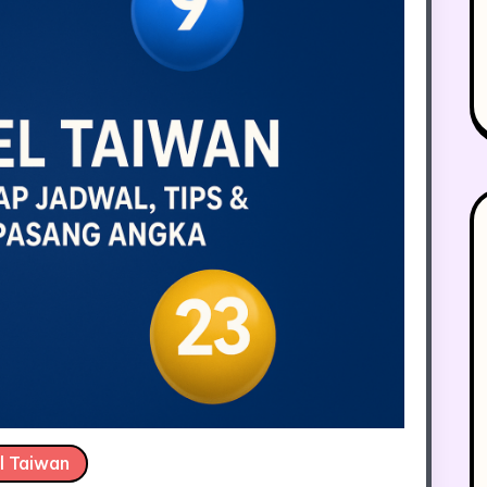
l Taiwan