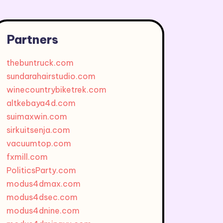
Partners
thebuntruck.com
sundarahairstudio.com
winecountrybiketrek.com
altkebaya4d.com
suimaxwin.com
sirkuitsenja.com
vacuumtop.com
fxmill.com
PoliticsParty.com
modus4dmax.com
modus4dsec.com
modus4dnine.com