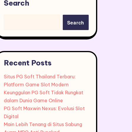
Search
Search
Recent Posts
Situs PG Soft Thailand Terbaru:
Platform Game Slot Modern
Keunggulan PG Soft Tidak Rungkat
dalam Dunia Game Online
PG Soft Maxwin Nexus: Evolusi Slot
Digital
Main Lebih Tenang di Situs Sabung