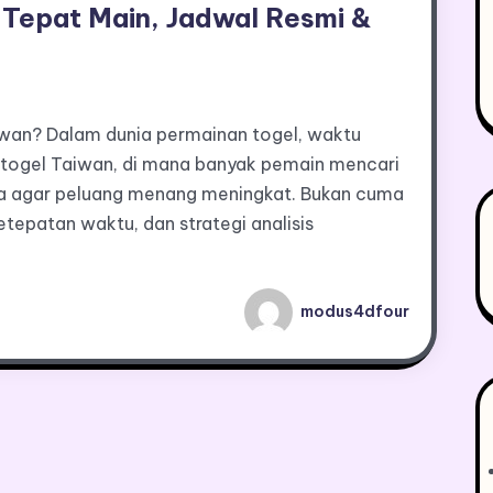
 Tepat Main, Jadwal Resmi &
aiwan? Dalam dunia permainan togel, waktu
 togel Taiwan, di mana banyak pemain mencari
ka agar peluang menang meningkat. Bukan cuma
etepatan waktu, dan strategi analisis
modus4dfour